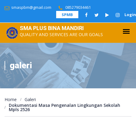
smaspbm@gmail.com
085279034461
SPMB
Login
SMA PLUS BINA MANDIRI
QUALITY AND SERVICES ARE OUR GOALS
galeri
Home
Galeri
Dokumentasi Masa Pengenalan Lingkungan Sekolah
Mpls 2526