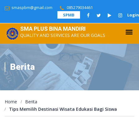
smaspbm@gmail.com
085279034461
SPMB
Login
SMA PLUS BINA MANDIRI
QUALITY AND SERVICES ARE OUR GOALS
Berita
Home
Berita
Tips Memilih Destinasi Wisata Edukasi Bagi Siswa