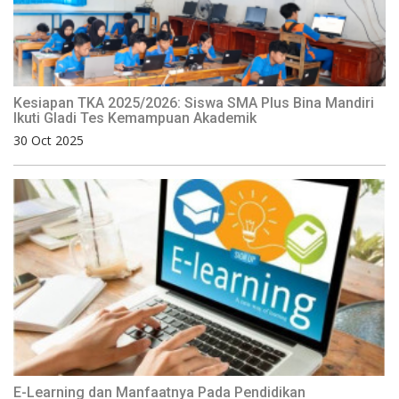
Kesiapan TKA 2025/2026: Siswa SMA Plus Bina Mandiri
Ikuti Gladi Tes Kemampuan Akademik
30 Oct 2025
E-Learning dan Manfaatnya Pada Pendidikan