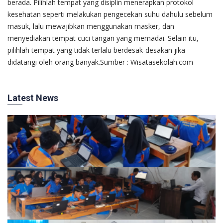
berada. Pilihlah tempat yang disiplin menerapkan protokol
kesehatan seperti melakukan pengecekan suhu dahulu sebelum
masuk, lalu mewajibkan menggunakan masker, dan
menyediakan tempat cuci tangan yang memadai. Selain itu,
pilihlah tempat yang tidak terlalu berdesak-desakan jika
didatangi oleh orang banyak.Sumber : Wisatasekolah.com
Latest News