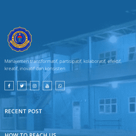
Manajemen transformatif, partisipatif, kolaboratif, efektif,
kreatif, inovatif dan konsisten
RECENT POST
HOW TO REACH US