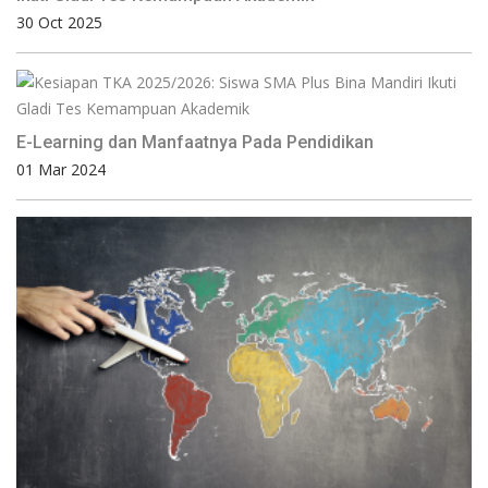
30 Oct 2025
E-Learning dan Manfaatnya Pada Pendidikan
01 Mar 2024