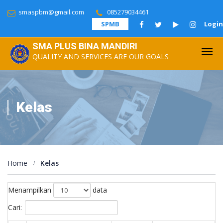
smaspbm@gmail.com
085279034461
SPMB
Login
SMA PLUS BINA MANDIRI
QUALITY AND SERVICES ARE OUR GOALS
Kelas
Home
Kelas
Menampilkan
data
Cari: