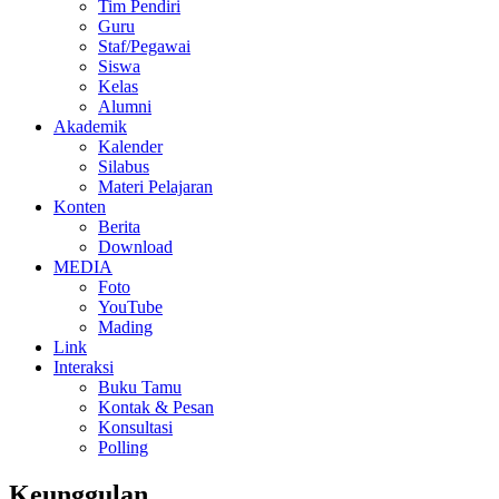
Tim Pendiri
Guru
Staf/Pegawai
Siswa
Kelas
Alumni
Akademik
Kalender
Silabus
Materi Pelajaran
Konten
Berita
Download
MEDIA
Foto
YouTube
Mading
Link
Interaksi
Buku Tamu
Kontak & Pesan
Konsultasi
Polling
Keunggulan