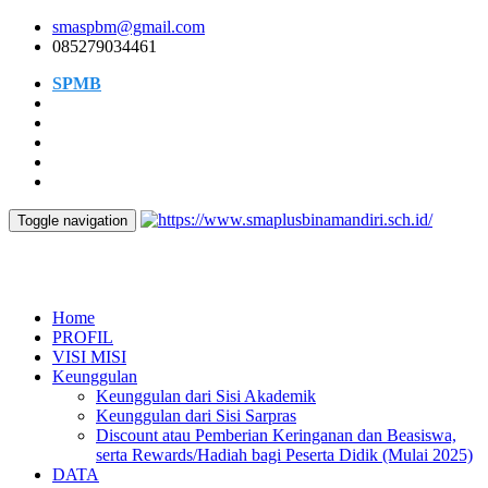
smaspbm@gmail.com
085279034461
SPMB
Login
Toggle navigation
SMA PLUS BINA MANDIRI
QUALITY AND SERVICES ARE OUR GOALS
Home
PROFIL
VISI MISI
Keunggulan
Keunggulan dari Sisi Akademik
Keunggulan dari Sisi Sarpras
Discount atau Pemberian Keringanan dan Beasiswa,
serta Rewards/Hadiah bagi Peserta Didik (Mulai 2025)
DATA