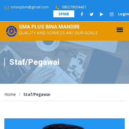
smaspbm@gmail.com
085279034461
SPMB
Login
SMA PLUS BINA MANDIRI
QUALITY AND SERVICES ARE OUR GOALS
Staf/Pegawai
Home
Staf/pegawai