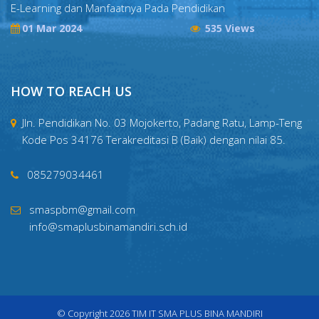
E-Learning dan Manfaatnya Pada Pendidikan
01 Mar 2024
535 Views
HOW TO REACH US
Jln. Pendidikan No. 03 Mojokerto, Padang Ratu, Lamp-Teng
Kode Pos 34176 Terakreditasi B (Baik) dengan nilai 85.
085279034461
smaspbm@gmail.com
info@smaplusbinamandiri.sch.id
© Copyright
2026
TIM IT SMA PLUS BINA MANDIRI