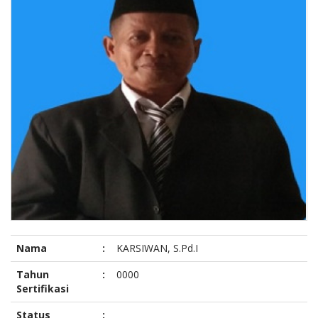
Nama
:
KARSIWAN, S.Pd.I
Tahun
:
0000
Sertifikasi
Status
: