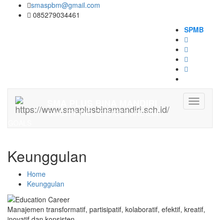
smaspbm@gmail.com
085279034461
SPMB
Login
SMA PLUS BINA MANDIRI
Toggle
navigati
QUALITY AND SERVICES ARE OUR
GOALS
Keunggulan
Home
Keunggulan
Manajemen transformatif, partisipatif, kolaboratif, efektif, kreatif,
inovatif dan konsisten