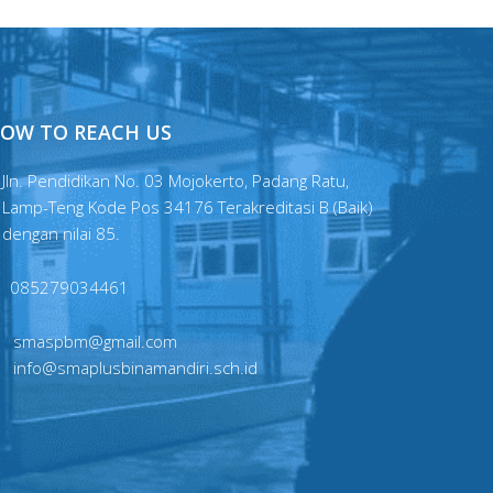
OW TO REACH US
Jln. Pendidikan No. 03 Mojokerto, Padang Ratu,
Lamp-Teng Kode Pos 34176 Terakreditasi B (Baik)
dengan nilai 85.
085279034461
smaspbm@gmail.com
info@smaplusbinamandiri.sch.id