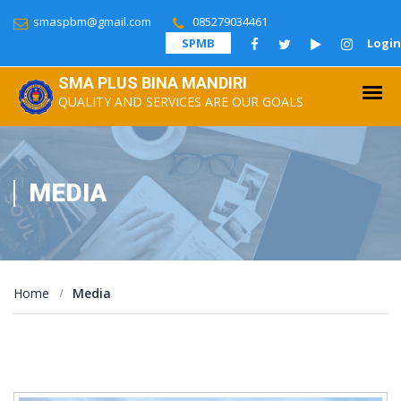
smaspbm@gmail.com
085279034461
SPMB
Login
SMA PLUS BINA MANDIRI
QUALITY AND SERVICES ARE OUR GOALS
MEDIA
Home
Media