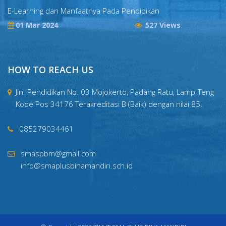
E-Learning dan Manfaatnya Pada Pendidikan
01 Mar 2024
527 Views
HOW TO REACH US
Jln. Pendidikan No. 03 Mojokerto, Padang Ratu, Lamp-Teng
Kode Pos 34176 Terakreditasi B (Baik) dengan nilai 85.
085279034461
smaspbm@gmail.com
info@smaplusbinamandiri.sch.id