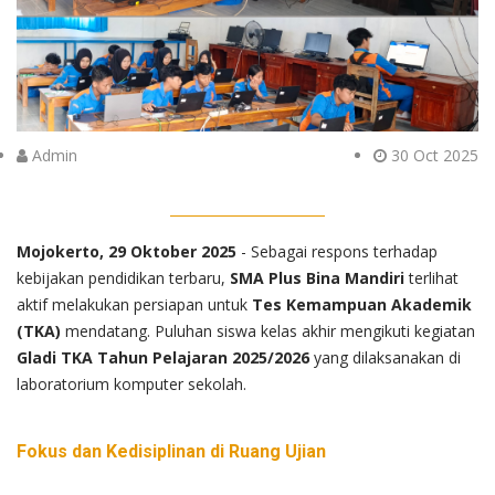
Admin
30 Oct 2025
Mojokerto, 29 Oktober 2025
- Sebagai respons terhadap
kebijakan pendidikan terbaru,
SMA Plus Bina Mandiri
terlihat
aktif melakukan persiapan untuk
Tes Kemampuan Akademik
(TKA)
mendatang. Puluhan siswa kelas akhir mengikuti kegiatan
Gladi TKA Tahun Pelajaran 2025/2026
yang dilaksanakan di
laboratorium komputer sekolah.
Fokus dan Kedisiplinan di Ruang Ujian