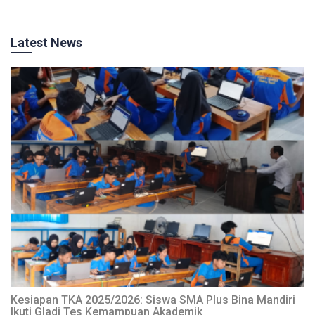
Latest News
Kesiapan TKA 2025/2026: Siswa SMA Plus Bina Mandiri
Ikuti Gladi Tes Kemampuan Akademik