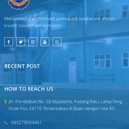
Manajemen transformatif, partisipatif, kolaboratif, efektif,
kreatif, inovatif dan konsisten
RECENT POST
HOW TO REACH US
Jln. Pendidikan No. 03 Mojokerto, Padang Ratu, Lamp-Teng
Kode Pos 34176 Terakreditasi B (Baik) dengan nilai 85.
085279034461