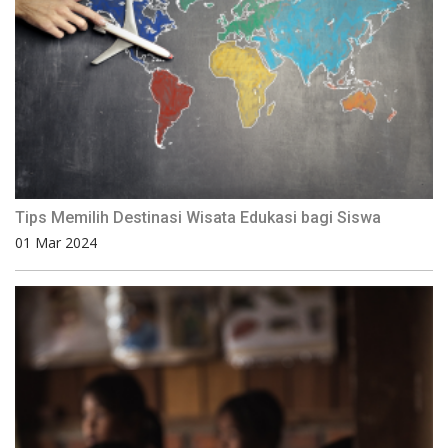
Tips Memilih Destinasi Wisata Edukasi bagi Siswa
01 Mar 2024