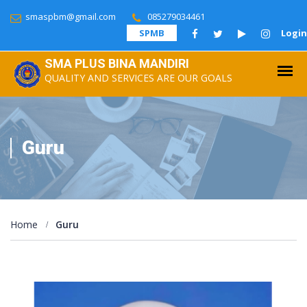
smaspbm@gmail.com
085279034461
SPMB
Login
SMA PLUS BINA MANDIRI
QUALITY AND SERVICES ARE OUR GOALS
Guru
Home
Guru