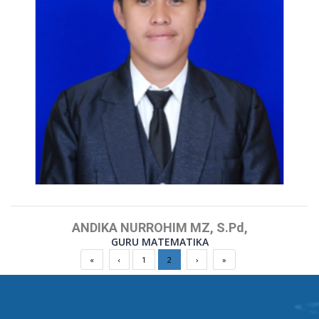
ANDIKA NURROHIM MZ, S.Pd,
GURU MATEMATIKA
«
‹
1
2
›
»