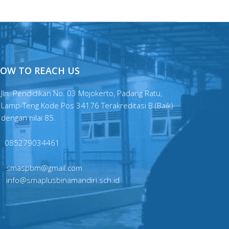
OW TO REACH US
Jln. Pendidikan No. 03 Mojokerto, Padang Ratu,
Lamp-Teng Kode Pos 34176 Terakreditasi B (Baik)
dengan nilai 85.
085279034461
smaspbm@gmail.com
info@smaplusbinamandiri.sch.id